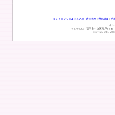
|
キレイコンシェルジュとは
|
通学講座
|
通信講座
|
受
キレ
〒810-0062 福岡市中央区荒戸3-3-15 TEL：0
Copyright 2007-2010 